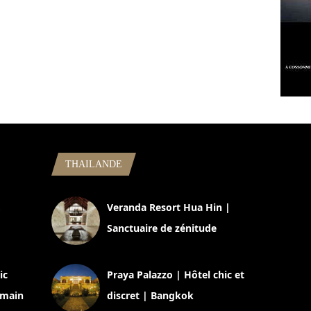
THAILANDE
,
Veranda Resort Hua Hin |
Sanctuaire de zénitude
30 août 2024
ic
Praya Palazzo | Hôtel chic et
omain
discret | Bangkok