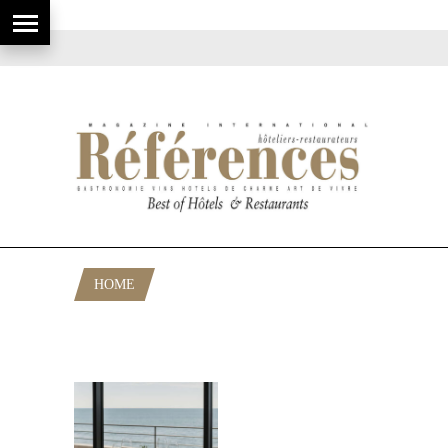
HOME
POSTS TAGGED "TENDANCES
GASTRONOMIE GUIDE MICHELIN"