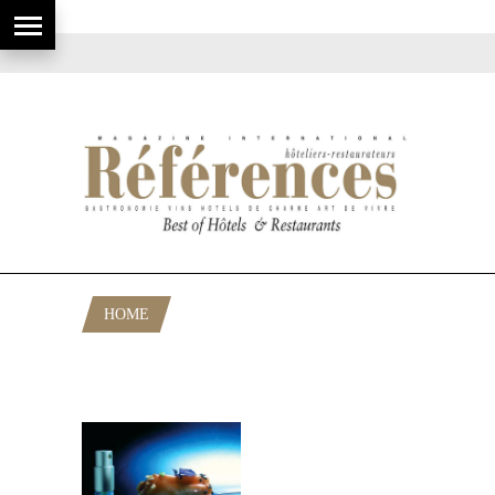
HOME
POSTS TAGGED "« SINTESIS DE
NUESTRA COCINA"