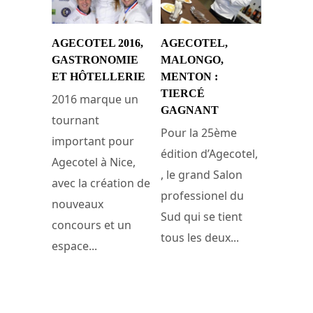
AGECOTEL 2016,
AGECOTEL,
GASTRONOMIE
MALONGO,
ET HÔTELLERIE
MENTON :
TIERCÉ
2016 marque un
GAGNANT
tournant
Pour la 25ème
important pour
édition d’Agecotel,
Agecotel à Nice,
, le grand Salon
avec la création de
professionel du
nouveaux
Sud qui se tient
concours et un
tous les deux...
espace...
14 janvier 2012
31 janvier 2016