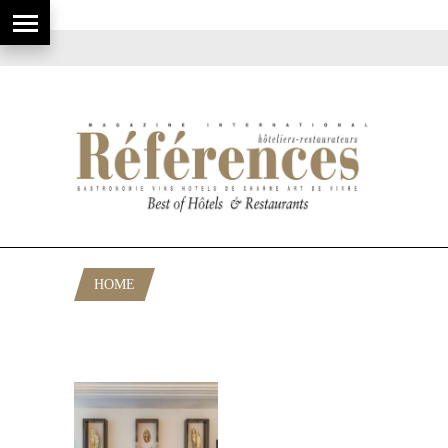
HOME
POSTS TAGGED "ROOFTOP GLENN
VIEL À NICE"