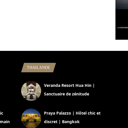
THAILANDE
,
Veranda Resort Hua Hin |
Sanctuaire de zénitude
30 août 2024
ic
Praya Palazzo | Hôtel chic et
omain
discret | Bangkok