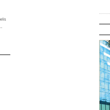
elis
..