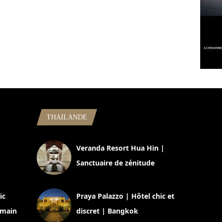
THAILANDE
,
Veranda Resort Hua Hin |
Sanctuaire de zénitude
30 août 2024
ic
Praya Palazzo | Hôtel chic et
omain
discret | Bangkok