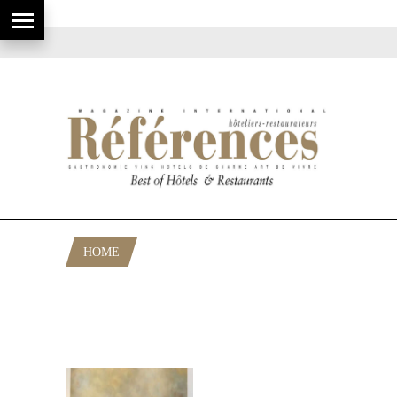
HOME
POSTS TAGGED "RÉSIDENCE
HISTORIQUE AVEC MAJORDOME ET
CONCIERGERIE À PARIS"