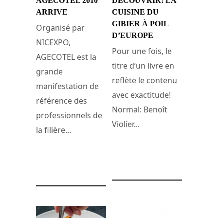
AGECOTEL 2010
DÉCOUVRIR: LA
ARRIVE
CUISINE DU
GIBIER À POIL
Organisé par
D’EUROPE
NICEXPO,
Pour une fois, le
AGECOTEL est la
titre d’un livre en
grande
reflète le contenu
manifestation de
avec exactitude!
référence des
Normal: Benoît
professionnels de
Violier...
la filière...
5 février 2009
28 juin 2009