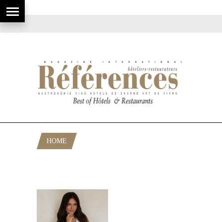
HOME
POSTS TAGGED "PERSONAL
BRANDING HÔTELIER"