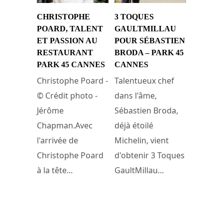
CHRISTOPHE
3 TOQUES
POARD, TALENT
GAULTMILLAU
ET PASSION AU
POUR SÉBASTIEN
RESTAURANT
BRODA – PARK 45
PARK 45 CANNES
CANNES
Christophe Poard -
Talentueux chef
© Crédit photo -
dans l'âme,
Jérôme
Sébastien Broda,
Chapman.Avec
déjà étoilé
l'arrivée de
Michelin, vient
Christophe Poard
d'obtenir 3 Toques
à la tête...
GaultMillau...
14 novembre 2018
11 mai 2014