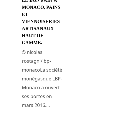
LE BON PAIN À
MONACO, PAINS
ET
VIENNOISERIES
ARTISANAUX
HAUT DE
GAMME.
© nicolas
rostagni/lbp-
monacoLa société
monégasque LBP-
Monaco a ouvert
ses portes en
mars 2016....
12 juillet 2016