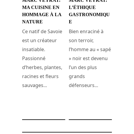
MARC VEYRAT:
MARC VEYRAT:
MA CUISINE EN
L’ÉTHIQUE
HOMMAGE À LA
GASTRONOMIQU
NATURE
E
Ce natif de Savoie
Bien enraciné à
est un créateur
son terroir,
insatiable.
l’homme au « sapé
Passionné
» noir est devenu
d’herbes, plantes,
l’un des plus
racines et fleurs
grands
sauvages...
défenseurs...
29 janvier 2009
28 septembre 2008