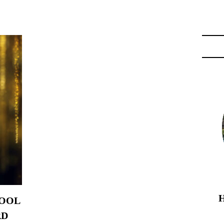
IME HERITAGE HOTEL"
HOOL
RD