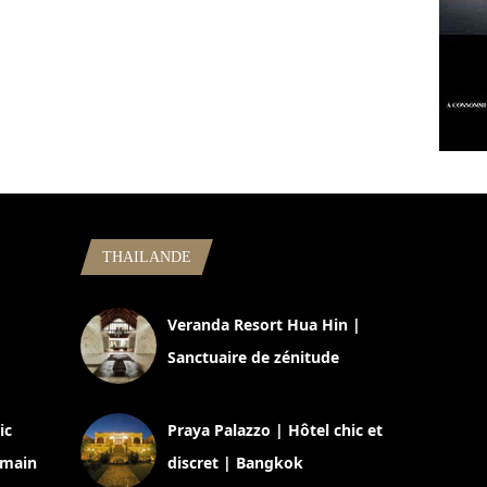
THAILANDE
,
Veranda Resort Hua Hin |
Sanctuaire de zénitude
30 août 2024
ic
Praya Palazzo | Hôtel chic et
omain
discret | Bangkok