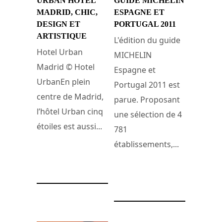
URBAN HOTEL
GUIDE MICHELIN
MADRID, CHIC,
ESPAGNE ET
DESIGN ET
PORTUGAL 2011
ARTISTIQUE
L'édition du guide
Hotel Urban
MICHELIN
Madrid © Hotel
Espagne et
UrbanEn plein
Portugal 2011 est
centre de Madrid,
parue. Proposant
l’hôtel Urban cinq
une sélection de 4
étoiles est aussi...
781
établissements,...
2 juillet 2026
28 novembre 2010