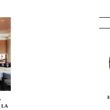
VILLON HERMITAGE"
À
 LA