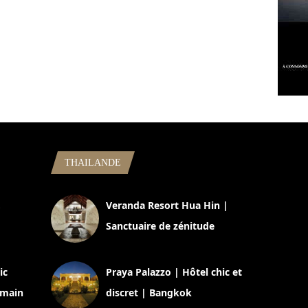
THAILANDE
,
Veranda Resort Hua Hin |
Sanctuaire de zénitude
30 août 2024
ic
Praya Palazzo | Hôtel chic et
omain
discret | Bangkok