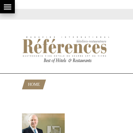
HOME
POSTS TAGGED "LAC LÉMAN À
GENÈVE"