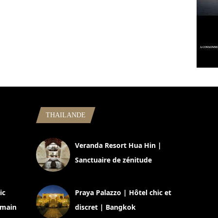
THAILANDE
,
Veranda Resort Hua Hin |
Sanctuaire de zénitude
30 août 2024
ic
Praya Palazzo | Hôtel chic et
omain
discret | Bangkok