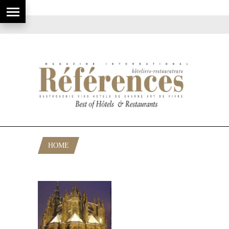
HOME
POSTS TAGGED "JEAN L’AVEUGLE"