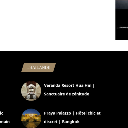
THAILANDE
,
Veranda Resort Hua Hin |
Sanctuaire de zénitude
30 août 2024
ic
Praya Palazzo | Hôtel chic et
omain
discret | Bangkok