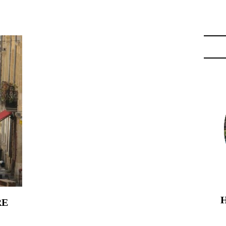
LEURY"
RE