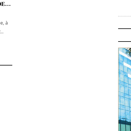
DE…
e, à
..