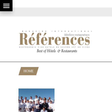
HOME
POSTS TAGGED "JACQUES GANTIÉ"