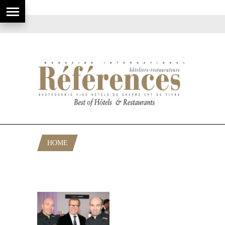
HOME
POSTS TAGGED "JACQUES ET
LAURENT POURCEL"