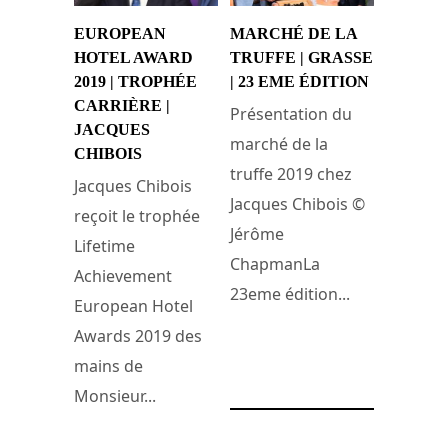
EUROPEAN
MARCHÉ DE LA
HOTEL AWARD
TRUFFE | GRASSE
2019 | TROPHÉE
| 23 EME ÉDITION
CARRIÈRE |
Présentation du
JACQUES
marché de la
CHIBOIS
truffe 2019 chez
Jacques Chibois
Jacques Chibois ©
reçoit le trophée
Jérôme
Lifetime
ChapmanLa
Achievement
23eme édition...
European Hotel
Awards 2019 des
13 novembre 2018
mains de
Monsieur...