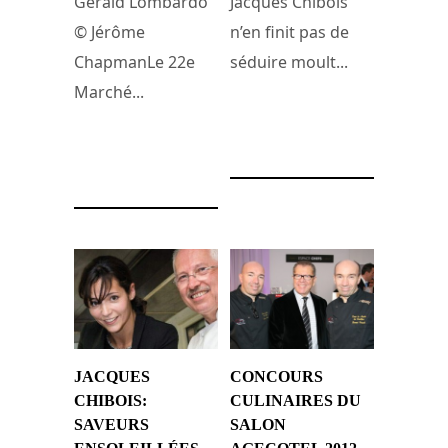
Gérald Lombardo
Jacques Chibois
© Jérôme
n’en finit pas de
ChapmanLe 22e
séduire moult...
Marché...
3 avril 2017
12 novembre 2017
JACQUES
CONCOURS
CHIBOIS:
CULINAIRES DU
SAVEURS
SALON