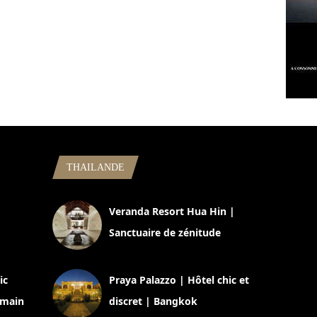
THAILANDE
,
Veranda Resort Hua Hin |
Sanctuaire de zénitude
30 août 2024
ic
Praya Palazzo | Hôtel chic et
omain
discret | Bangkok