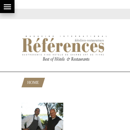
HOME
POSTS TAGGED "ÎLE ST-HONORAT"