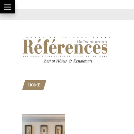
HOME
POSTS TAGGED "HÔTEL CENTRE-
VILLE NICE AVEC SHOPPING"