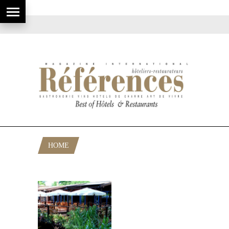
HOME
POSTS TAGGED "HLINĚNÁ BAŠTA"