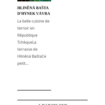
HLINĚNÁ BAŠTA
D’HYNEK VÁVRA
La belle cuisine de
terroir en
République
TchèqueLa
terrasse de
Hliněná BaštaCe
petit...
5 septembre 2018