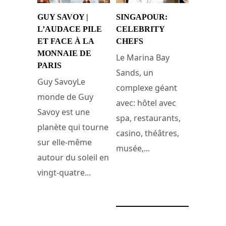
GUY SAVOY |
SINGAPOUR:
L’AUDACE PILE
CELEBRITY
ET FACE À LA
CHEFS
MONNAIE DE
Le Marina Bay
PARIS
Sands, un
Guy SavoyLe
complexe géant
monde de Guy
avec: hôtel avec
Savoy est une
spa, restaurants,
planète qui tourne
casino, théâtres,
sur elle-même
musée,...
autour du soleil en
vingt-quatre...
2 août 2011
30 mai 2018