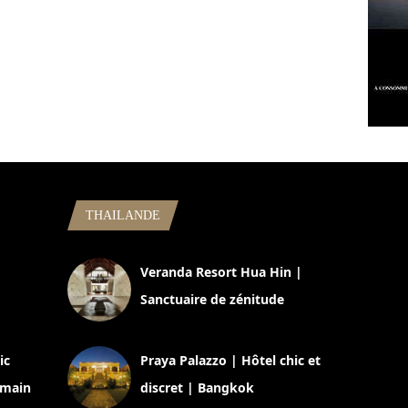
THAILANDE
,
Veranda Resort Hua Hin |
Sanctuaire de zénitude
30 août 2024
ic
Praya Palazzo | Hôtel chic et
omain
discret | Bangkok