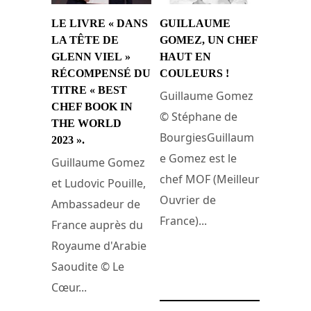
LE LIVRE « DANS
GUILLAUME
LA TÊTE DE
GOMEZ, UN CHEF
GLENN VIEL »
HAUT EN
RÉCOMPENSÉ DU
COULEURS !
TITRE « BEST
Guillaume Gomez
CHEF BOOK IN
© Stéphane de
THE WORLD
BourgiesGuillaum
2023 ».
e Gomez est le
Guillaume Gomez
chef MOF (Meilleur
et Ludovic Pouille,
Ouvrier de
Ambassadeur de
France)...
France auprès du
Royaume d'Arabie
25 décembre 2017
Saoudite © Le
Cœur...