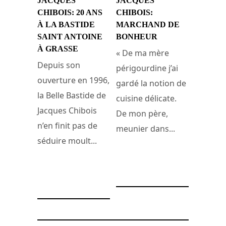
JACQUES
JACQUES
CHIBOIS: 20 ANS
CHIBOIS:
À LA BASTIDE
MARCHAND DE
SAINT ANTOINE
BONHEUR
À GRASSE
« De ma mère
Depuis son
périgourdine j’ai
ouverture en 1996,
gardé la notion de
la Belle Bastide de
cuisine délicate.
Jacques Chibois
De mon père,
n’en finit pas de
meunier dans...
séduire moult...
22 janvier 2010
3 avril 2017