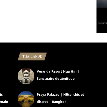
THAILANDE
,
Veranda Resort Hua Hin |
Sanctuaire de zénitude
30 août 2024
ic
Praya Palazzo | Hôtel chic et
omain
discret | Bangkok