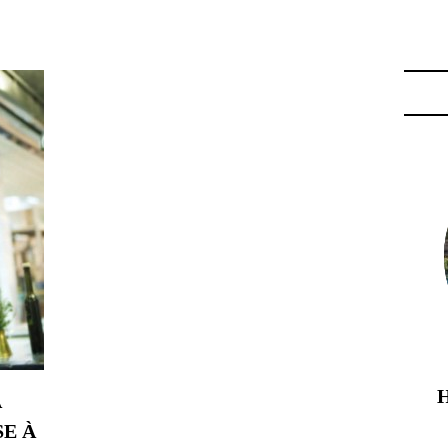
 VILLA ARGENTINA"
A
E À