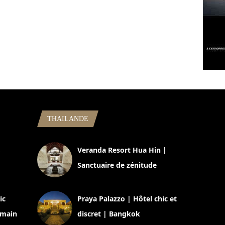
THAILANDE
,
Veranda Resort Hua Hin |
Sanctuaire de zénitude
30 août 2024
ic
Praya Palazzo | Hôtel chic et
omain
discret | Bangkok