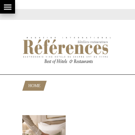
HOME
POSTS TAGGED "GOUVERNANTE
GÉNÉRALE PALACE"