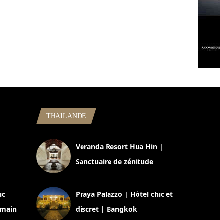
THAILANDE
,
Veranda Resort Hua Hin |
Sanctuaire de zénitude
30 août 2024
ic
Praya Palazzo | Hôtel chic et
omain
discret | Bangkok