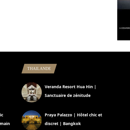
THAILANDE
,
Veranda Resort Hua Hin |
Sanctuaire de zénitude
30 août 2024
ic
Praya Palazzo | Hôtel chic et
omain
discret | Bangkok