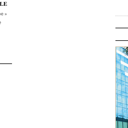
CLE
pe »
e