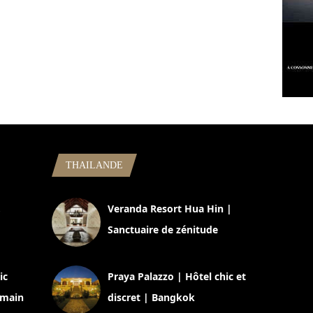
THAILANDE
,
Veranda Resort Hua Hin |
Sanctuaire de zénitude
30 août 2024
ic
Praya Palazzo | Hôtel chic et
omain
discret | Bangkok