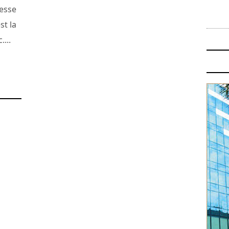
esse
t la
...