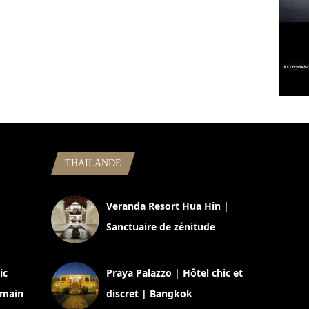
THAILANDE
,
Veranda Resort Hua Hin |
Sanctuaire de zénitude
30 août 2024
ic
Praya Palazzo | Hôtel chic et
omain
discret | Bangkok