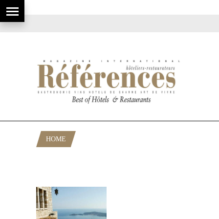
HOME
POSTS TAGGED "FRANKLYN HOTELS
AND RESSORTS"