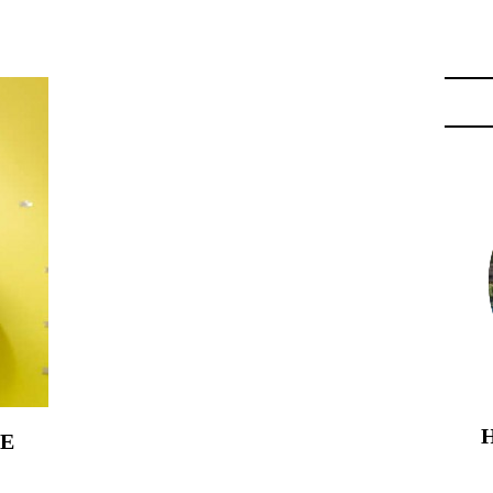
E SOJA"
DE