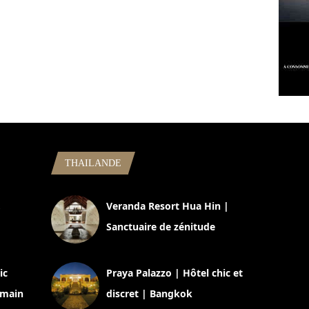
THAILANDE
,
Veranda Resort Hua Hin |
Sanctuaire de zénitude
30 août 2024
ic
Praya Palazzo | Hôtel chic et
omain
discret | Bangkok