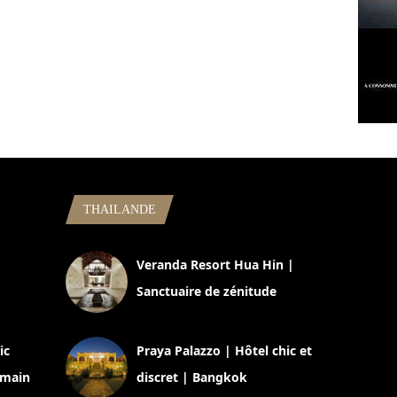
THAILANDE
,
Veranda Resort Hua Hin |
Sanctuaire de zénitude
30 août 2024
ic
Praya Palazzo | Hôtel chic et
omain
discret | Bangkok