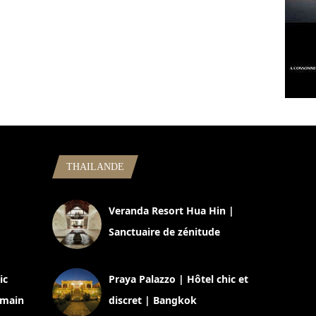
THAILANDE
,
Veranda Resort Hua Hin |
Sanctuaire de zénitude
30 août 2024
ic
Praya Palazzo | Hôtel chic et
omain
discret | Bangkok