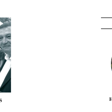
AL"
S