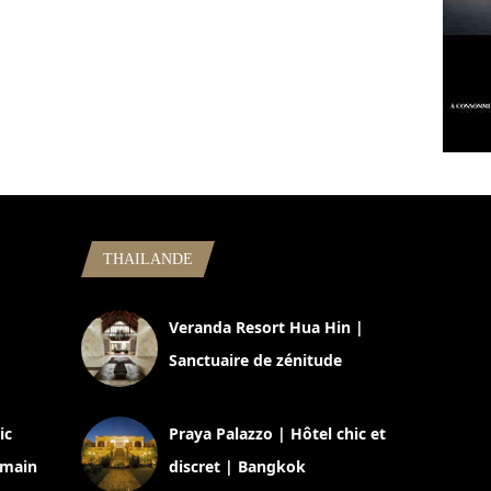
THAILANDE
,
Veranda Resort Hua Hin |
Sanctuaire de zénitude
30 août 2024
ic
Praya Palazzo | Hôtel chic et
omain
discret | Bangkok