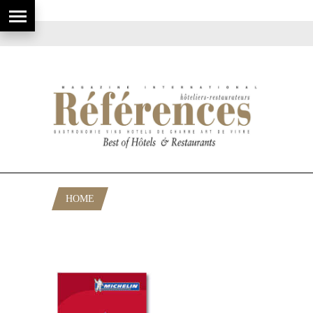
HOME
POSTS TAGGED "ETOILES MICHELIN
GRANDE-BRETAGNE ET IRLANDE 2011"