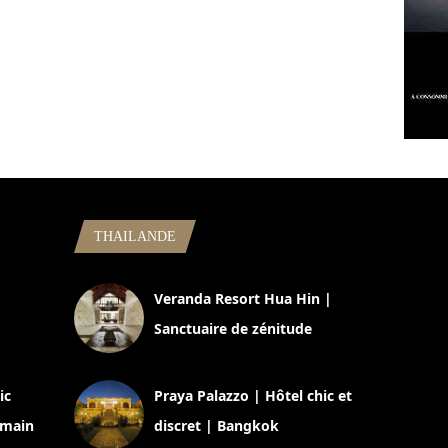
THAILANDE
,
Veranda Resort Hua Hin |
Sanctuaire de zénitude
30 août 2024
ic
Praya Palazzo | Hôtel chic et
omain
discret | Bangkok