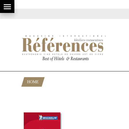
HOME
POSTS TAGGED "ETOILE MICHELIN
USA"