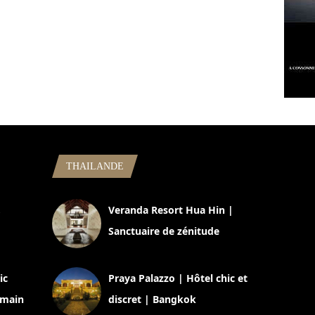
THAILANDE
,
Veranda Resort Hua Hin |
Sanctuaire de zénitude
30 août 2024
ic
Praya Palazzo | Hôtel chic et
omain
discret | Bangkok