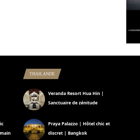
THAILANDE
,
Veranda Resort Hua Hin |
Sanctuaire de zénitude
30 août 2024
ic
Praya Palazzo | Hôtel chic et
omain
discret | Bangkok