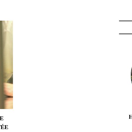
 MICHELIN 2009 MONACO"
E
TÉE