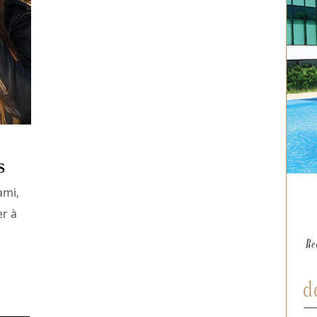
S
ami,
er à