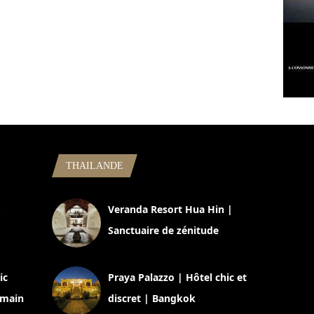
THAILANDE
,
Veranda Resort Hua Hin |
Sanctuaire de zénitude
30 août 2024
ic
Praya Palazzo | Hôtel chic et
omain
discret | Bangkok