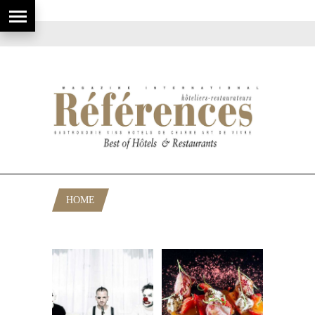
HOME
POSTS TAGGED "DABIZ MUÑOZ"