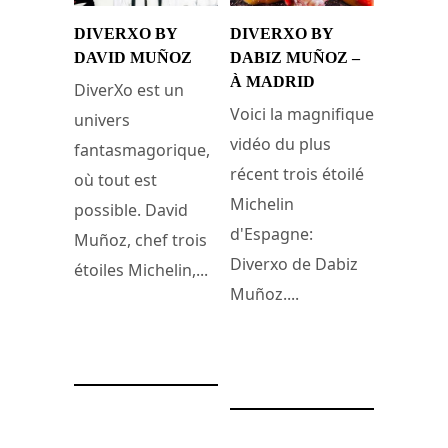
DIVERXO BY
DIVERXO BY
DAVID MUÑOZ
DABIZ MUÑOZ –
À MADRID
DiverXo est un
Voici la magnifique
univers
vidéo du plus
fantasmagorique,
récent trois étoilé
où tout est
Michelin
possible. David
d'Espagne:
Muñoz, chef trois
Diverxo de Dabiz
étoiles Michelin,...
Muñoz....
31 décembre 2016
26 novembre 2014